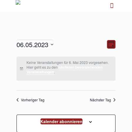
06.05.2023
Ansichten-
Veranstalt
Tag
Navigation
Ansichten-
Navigation
Datum
wählen.
Keine Veranstaltungen für 6. Mai 2023 vorgesehen.
Hier geht es zu den
nächsten bevorstehenden
Veranstaltungen
.
Vorheriger Tag
Nächster Tag
Kalender abonnieren