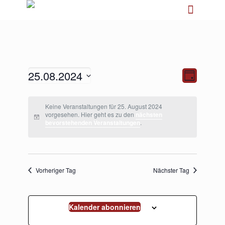
25.08.2024
Ansichten-
Veranstalt
Tag
Navigation
Ansichten-
Navigation
Datum
wählen.
Keine Veranstaltungen für 25. August 2024
vorgesehen. Hier geht es zu den
nächsten
bevorstehenden Veranstaltungen
.
Vorheriger Tag
Nächster Tag
Kalender abonnieren