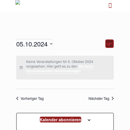
05.10.2024
Ansichten-
Veranstalt
Tag
Navigation
Ansichten-
Navigation
Datum
wählen.
Keine Veranstaltungen für 5. Oktober 2024
vorgesehen. Hier geht es zu den
nächsten
bevorstehenden Veranstaltungen
.
Vorheriger Tag
Nächster Tag
Kalender abonnieren