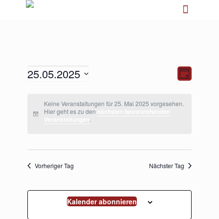
25.05.2025
Ansichten-
Veranstalt
Tag
Navigation
Ansichten-
Navigation
Datum
wählen.
Keine Veranstaltungen für 25. Mai 2025 vorgesehen.
Hier geht es zu den
nächsten bevorstehenden
Veranstaltungen
.
Vorheriger Tag
Nächster Tag
Kalender abonnieren