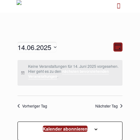
14.06.2025
Ansichten-
Veranstalt
Tag
Navigation
Ansichten-
Navigation
Datum
wählen.
Keine Veranstaltungen für 14. Juni 2025 vorgesehen.
Hier geht es zu den
nächsten bevorstehenden
Veranstaltungen
.
Vorheriger Tag
Nächster Tag
Kalender abonnieren