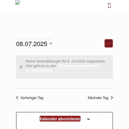
08.07.2025
Ansichten-
Veranstalt
Tag
Navigation
Ansichten-
Navigation
Datum
wählen.
Keine Veranstaltungen für 8. Juli 2025 vorgesehen.
Hier geht es zu den
nächsten bevorstehenden
Veranstaltungen
.
Vorheriger Tag
Nächster Tag
Kalender abonnieren