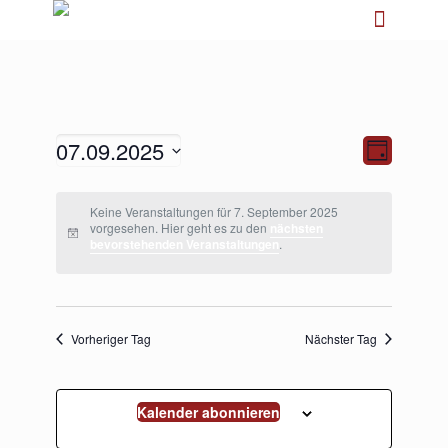
07.09.2025
Ansichten-
Veranstalt
Tag
Navigation
Ansichten-
Navigation
Datum
wählen.
Keine Veranstaltungen für 7. September 2025
vorgesehen. Hier geht es zu den
nächsten
bevorstehenden Veranstaltungen
.
Vorheriger Tag
Nächster Tag
Kalender abonnieren