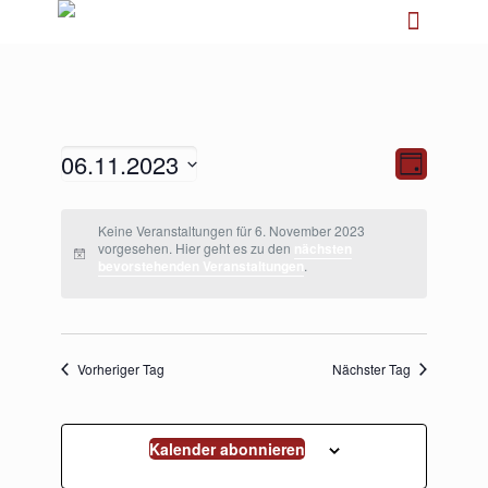
06.11.2023
Ansichten-
Veranstalt
Tag
Navigation
Ansichten-
Navigation
Datum
wählen.
Keine Veranstaltungen für 6. November 2023
vorgesehen. Hier geht es zu den
nächsten
bevorstehenden Veranstaltungen
.
Vorheriger Tag
Nächster Tag
Kalender abonnieren