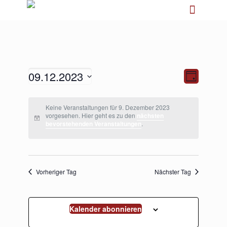
09.12.2023
Ansichten-
Veranstalt
Tag
Navigation
Ansichten-
Navigation
Datum
wählen.
Keine Veranstaltungen für 9. Dezember 2023
vorgesehen. Hier geht es zu den
nächsten
bevorstehenden Veranstaltungen
.
Vorheriger Tag
Nächster Tag
Kalender abonnieren