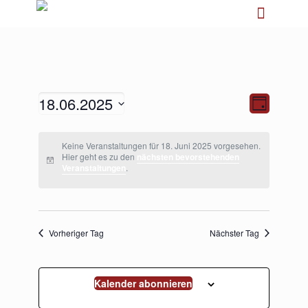
18.06.2025
Ansichten-
Veranstalt
Tag
Navigation
Ansichten-
Navigation
Datum
wählen.
Keine Veranstaltungen für 18. Juni 2025 vorgesehen.
Hier geht es zu den
nächsten bevorstehenden
Veranstaltungen
.
Vorheriger Tag
Nächster Tag
Kalender abonnieren