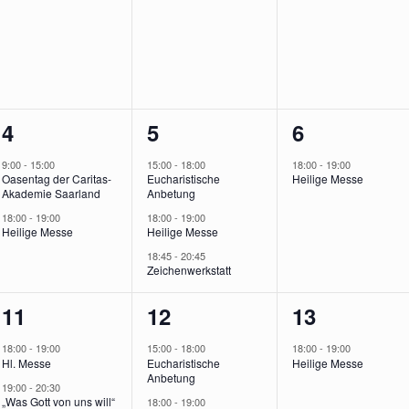
gen,
Veranstaltungen,
Veranstaltungen,
Veranstalt
2
3
1
4
5
6
gen,
Veranstaltungen,
Veranstaltungen,
Veranstalt
9:00
-
15:00
15:00
-
18:00
18:00
-
19:00
Oasentag der Caritas-
Eucharistische
Heilige Messe
Akademie Saarland
Anbetung
18:00
-
19:00
18:00
-
19:00
Heilige Messe
Heilige Messe
18:45
-
20:45
Zeichenwerkstatt
3
3
1
11
12
13
,
Veranstaltungen,
Veranstaltungen,
Veranstalt
18:00
-
19:00
15:00
-
18:00
18:00
-
19:00
Hl. Messe
Eucharistische
Heilige Messe
Anbetung
19:00
-
20:30
„Was Gott von uns will“
18:00
-
19:00