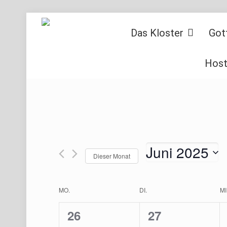
Das Kloster
Got
Host
Juni 2025
Dieser Monat
Datum
wählen.
Kalender
MO.
DI.
MI
von
0
0
26
27