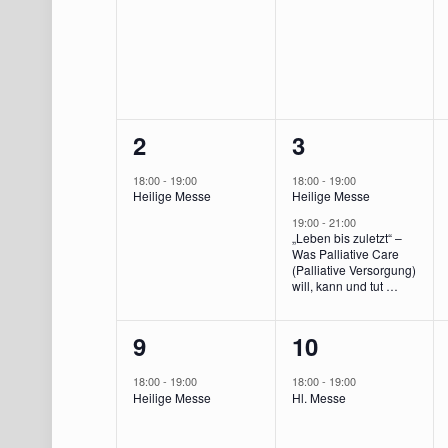
Veranstaltungen
Veranstaltungen,
Veranstaltun
1
2
2
3
Veranstaltung,
Veranstaltun
18:00
-
19:00
18:00
-
19:00
Heilige Messe
Heilige Messe
19:00
-
21:00
„Leben bis zuletzt“ –
Was Palliative Care
(Palliative Versorgung)
will, kann und tut …
1
1
9
10
Veranstaltung,
Veranstaltung
18:00
-
19:00
18:00
-
19:00
Heilige Messe
Hl. Messe