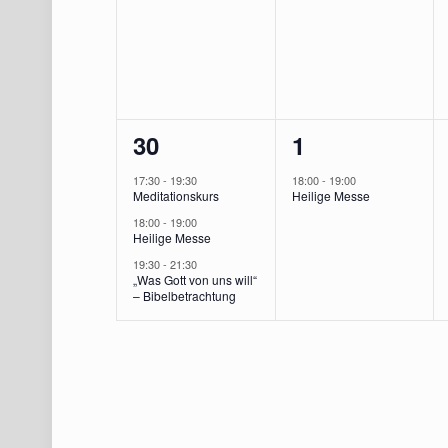
3
1
30
1
Veranstaltungen,
Veranstaltung
17:30
-
19:30
18:00
-
19:00
Meditationskurs
Heilige Messe
18:00
-
19:00
Heilige Messe
19:30
-
21:30
„Was Gott von uns will“
– Bibelbetrachtung