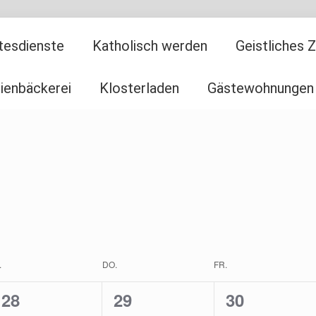
tesdienste
Katholisch werden
Geistliches 
ienbäckerei
Klosterladen
Gästewohnungen
.
DO.
FR.
0
0
0
28
29
30