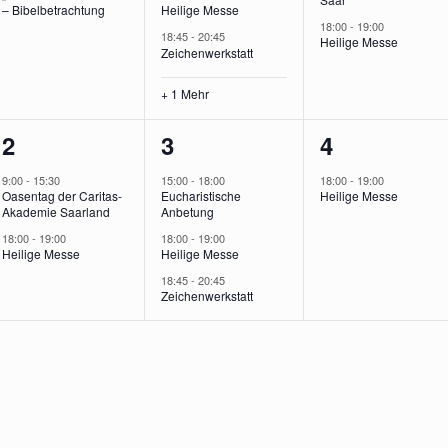
– Bibelbetrachtung
Heilige Messe
18:00
-
19:00
18:45
-
20:45
Heilige Messe
Zeichenwerkstatt
+ 1 Mehr
2
3
1
2
3
4
,
Veranstaltungen,
Veranstaltungen,
Veranstalt
9:00
-
15:30
15:00
-
18:00
18:00
-
19:00
Oasentag der Caritas-
Eucharistische
Heilige Messe
Akademie Saarland
Anbetung
18:00
-
19:00
18:00
-
19:00
Heilige Messe
Heilige Messe
18:45
-
20:45
Zeichenwerkstatt