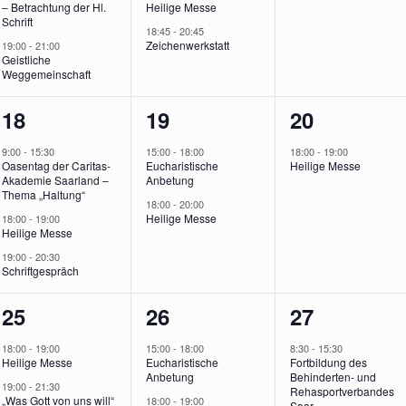
– Betrachtung der Hl.
Heilige Messe
Schrift
18:45
-
20:45
Zeichenwerkstatt
19:00
-
21:00
Geistliche
Weggemeinschaft
3
2
1
18
19
20
,
Veranstaltungen,
Veranstaltungen,
Veranstalt
9:00
-
15:30
15:00
-
18:00
18:00
-
19:00
Oasentag der Caritas-
Eucharistische
Heilige Messe
Akademie Saarland –
Anbetung
Thema „Haltung“
18:00
-
20:00
Heilige Messe
18:00
-
19:00
Heilige Messe
19:00
-
20:30
Schriftgespräch
2
4
2
25
26
27
,
Veranstaltungen,
Veranstaltungen,
Veranstalt
18:00
-
19:00
15:00
-
18:00
8:30
-
15:30
Heilige Messe
Eucharistische
Fortbildung des
Anbetung
Behinderten- und
19:00
-
21:30
Rehasportverbandes
„Was Gott von uns will“
18:00
-
19:00
Saar