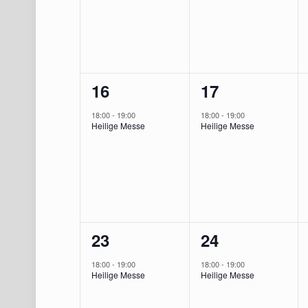
1
1
16
17
Veranstaltung,
Veranstaltung
18:00
-
19:00
18:00
-
19:00
Heilige Messe
Heilige Messe
1
1
23
24
Veranstaltung,
Veranstaltung
18:00
-
19:00
18:00
-
19:00
Heilige Messe
Heilige Messe