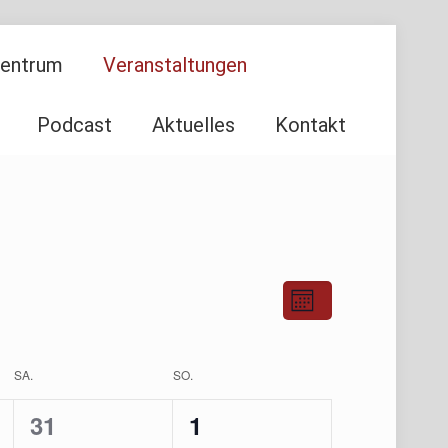
Zentrum
Veranstaltungen
Podcast
Aktuelles
Kontakt
Ansichten-
Veranstaltu
Monat
Ansichten-
Navigation
Navigation
SA.
SO.
0
0
31
1