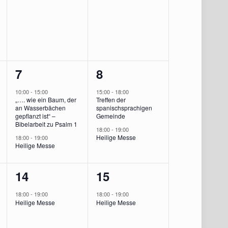
ungen,
Veranstaltungen,
Veranstaltungen,
2
2
7
8
ung,
Veranstaltungen,
Veranstaltungen,
10:00
-
15:00
15:00
-
18:00
„…. wie ein Baum, der
Treffen der
an Wasserbächen
spanischsprachigen
gepflanzt ist“ –
Gemeinde
Bibelarbeit zu Psalm 1
18:00
-
19:00
Heilige Messe
18:00
-
19:00
Heilige Messe
1
1
14
15
ung,
Veranstaltung,
Veranstaltung,
18:00
-
19:00
18:00
-
19:00
Heilige Messe
Heilige Messe