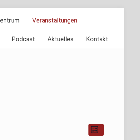
Zentrum
Veranstaltungen
Podcast
Aktuelles
Kontakt
Ansichten-
Veranstaltu
Liste
Ansichten-
Navigation