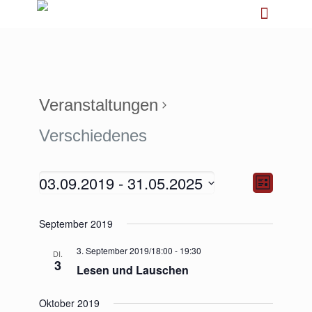
Veranstaltungen
Verschiedenes
03.09.2019
 - 
31.05.2025
Ansichten-
Veranstalt
Liste
Navigation
Ansichten-
Navigation
Datum
September 2019
wählen.
3. September 2019/18:00
-
19:30
DI.
3
Lesen und Lauschen
Oktober 2019