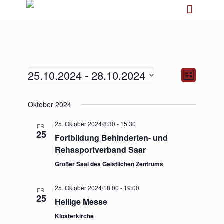
25.10.2024
 - 
28.10.2024
Ansichten-
Veranstalt
Liste
Navigation
Ansichten-
Navigation
Datum
Oktober 2024
wählen.
25. Oktober 2024/8:30
-
15:30
FR.
25
Fortbildung Behinderten- und
Rehasportverband Saar
Großer Saal des Geistlichen Zentrums
25. Oktober 2024/18:00
-
19:00
FR.
25
Heilige Messe
Klosterkirche