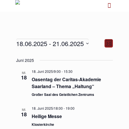
18.06.2025
 - 
21.06.2025
Ansichten-
Veranstalt
Liste
Navigation
Ansichten-
Navigation
Datum
Juni 2025
wählen.
18. Juni 2025/9:00
-
15:30
MI.
18
Oasentag der Caritas-Akademie
Saarland – Thema „Haltung“
Großer Saal des Geistlichen Zentrums
18. Juni 2025/18:00
-
19:00
MI.
18
Heilige Messe
Klosterkirche