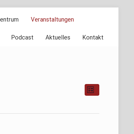
Zentrum
Veranstaltungen
Podcast
Aktuelles
Kontakt
Ansichten-
Veranstaltu
Liste
Ansichten-
Navigation
Navigation