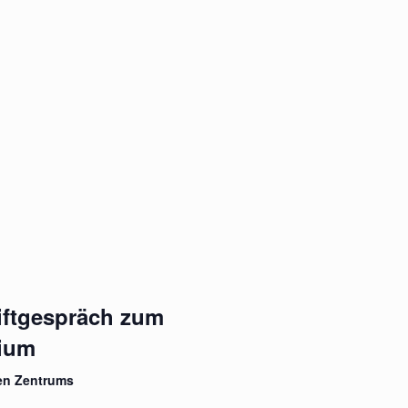
iftgespräch zum
ium
en Zentrums