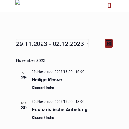
29.11.2023
 - 
02.12.2023
Ansichten-
Veranstalt
Liste
Navigation
Ansichten-
Navigation
Datum
November 2023
wählen.
29. November 2023/18:00
-
19:00
MI.
29
Heilige Messe
Klosterkirche
30. November 2023/13:00
-
18:00
DO.
30
Eucharistische Anbetung
Klosterkirche