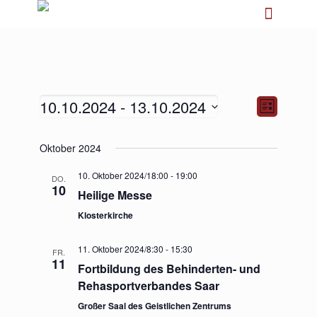
10.10.2024
 - 
13.10.2024
Ansichten-
Veranstalt
Liste
Navigation
Ansichten-
Navigation
Datum
Oktober 2024
wählen.
10. Oktober 2024/18:00
-
19:00
DO.
10
Heilige Messe
Klosterkirche
11. Oktober 2024/8:30
-
15:30
FR.
11
Fortbildung des Behinderten- und
Rehasportverbandes Saar
Großer Saal des Geistlichen Zentrums