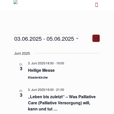
03.06.2025
 - 
05.06.2025
Ansichten-
Veranstalt
Liste
Navigation
Ansichten-
Navigation
Datum
Juni 2025
wählen.
3. Juni 2025/18:00
-
19:00
DI.
3
Heilige Messe
Klosterkirche
3. Juni 2025/19:00
-
21:00
DI.
3
„Leben bis zuletzt“ – Was Palliative
Care (Palliative Versorgung) will,
kann und tut …