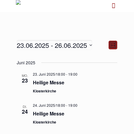
23.06.2025
 - 
26.06.2025
Ansichten-
Veranstalt
Liste
Navigation
Ansichten-
Navigation
Datum
Juni 2025
wählen.
23. Juni 2025/18:00
-
19:00
MO.
23
Heilige Messe
Klosterkirche
24. Juni 2025/18:00
-
19:00
DI.
24
Heilige Messe
Klosterkirche