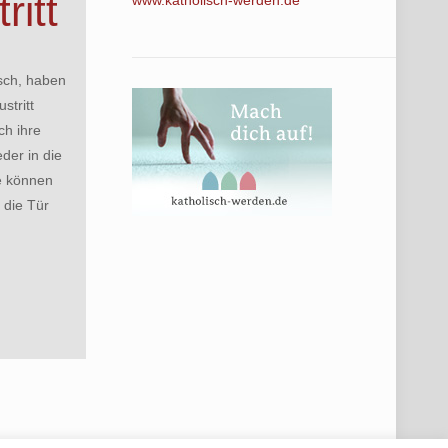
ritt
www.katholisch-werden.de
isch, haben
stritt
ch ihre
der in die
ie können
die Tür