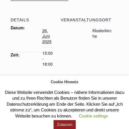
DETAILS
VERANSTALTUNGSORT
Datum:
26.
Klosterkirc
Juni
he
2025
15:00
Zeit:
-
18:00
Cookie Hinweis
Heilige Messe
„Was Gott von uns will“ –
Diese Website verwendet Cookies – nähere Informationen dazu
Bibelbetrachtung
und zu Ihren Rechten als Benutzer finden Sie in unserer
Datenschutzerklärung am Ende der Seite. Klicken Sie auf „Ich
stimme zu“, um Cookies zu akzeptieren und direkt unsere
Website besuchen zu können.
Cookie settings
Kloster Heilig Kreuz |
Impressum
|
Datenschutz
Zulassen