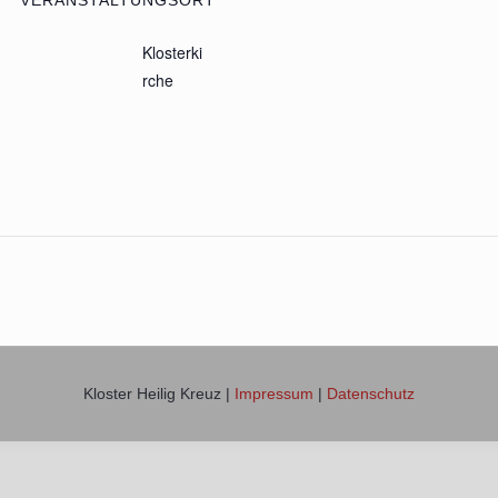
VERANSTALTUNGSORT
Klosterki
rche
Kloster Heilig Kreuz |
Impressum
|
Datenschutz