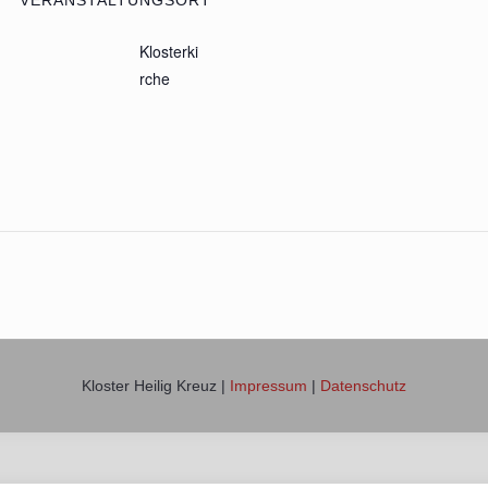
VERANSTALTUNGSORT
Klosterki
rche
Kloster Heilig Kreuz |
Impressum
|
Datenschutz