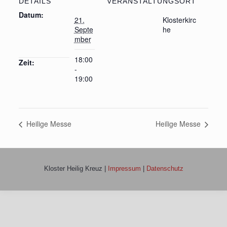
DETAILS
VERANSTALTUNGSORT
Datum:
21.
Klosterkirc
Septe
he
mber
18:00
Zeit:
-
19:00
Heilige Messe
Heilige Messe
Kloster Heilig Kreuz |
Impressum
|
Datenschutz