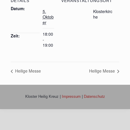
DETAILS
VERANSTALTUNGSORT
Datum:
5.
Klosterkirc
Oktob
he
er
18:00
Zeit:
-
19:00
Heilige Messe
Heilige Messe
Kloster Heilig Kreuz |
Impressum
|
Datenschutz