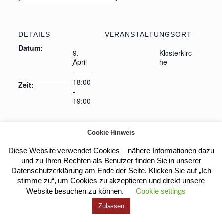
DETAILS
VERANSTALTUNGSORT
Datum:
9.
Klosterkirc
April
he
18:00
Zeit:
-
19:00
Cookie Hinweis
Eucharistische Anbetung
Heilige Messe
Diese Website verwendet Cookies – nähere Informationen dazu
und zu Ihren Rechten als Benutzer finden Sie in unserer
Datenschutzerklärung am Ende der Seite. Klicken Sie auf „Ich
stimme zu“, um Cookies zu akzeptieren und direkt unsere
Kloster Heilig Kreuz |
Impressum
|
Datenschutz
Website besuchen zu können.
Cookie settings
Zulassen