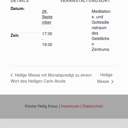
DETAILS
VERANSTALTUNGSORT
Datum:
28.
Meditation
Septe
s- und
mber
Gottesdie
nstraum
des
17:30
Zeit:
Geistliche
-
n
19:30
Zentrums
Heilige
Heilige Messe mit Monatspredigt zu einem
Wort des Heiligen Carlo Acutis
Messe
Kloster Heilig Kreuz |
Impressum
|
Datenschutz