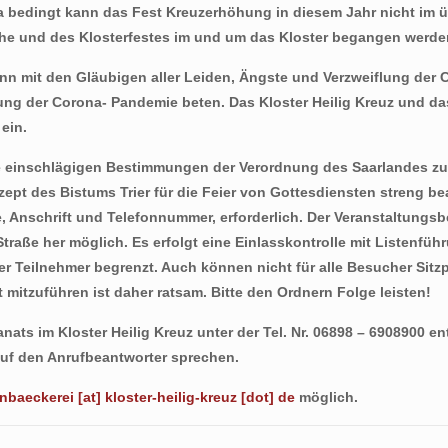
na bedingt kann das Fest Kreuzerhöhung in diesem Jahr nicht im 
che und des Klosterfestes im und um das Kloster begangen werde
ann mit den Gläubigen aller Leiden, Ängste und Verzweiflung der
 der Corona- Pandemie beten. Das Kloster Heilig Kreuz und das
ein.
ie einschlägigen Bestimmungen der Verordnung des Saarlandes zu
 des Bistums Trier für die Feier von Gottesdiensten streng bea
 Anschrift und Telefonnummer, erforderlich. Der Veranstaltungsb
traße her möglich. Es erfolgt eine Einlasskontrolle mit Listenfüh
der Teilnehmer begrenzt. Auch können nicht für alle Besucher Sitz
 mitzuführen ist daher ratsam. Bitte den Ordnern Folge leisten!
ts im Kloster Heilig Kreuz unter der Tel. Nr. 06898 – 6908900 e
 auf den Anrufbeantworter sprechen.
nbaeckerei [at] kloster-heilig-kreuz [dot] de
möglich.