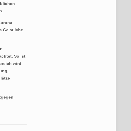
üblichen
n.
 Corona
 Geistliche
r
chtet. So ist
ereich wird
rung,
plätze
ntgegen.