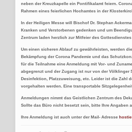
neben der Kreuzkapelle ein Pontifikalamt feiern. Coro
Rahmen eines feierlichen Hochamtes in der Klosterkir
In der Heiligen Messe will Bischof Dr. Stephan Ackerm
Kranken und Verstorbenen gedenken und um Beendigung
Zentrum laden herzlich zur Mitfeier des Gottesdienstes 
Um einen sicheren Ablauf zu gewährleisten, werden d
Bekämpfung der Corona Pandemie und das Schutzkonzept
für die Teilnahme eine Anmeldung mit Vor- und Zuname,
abgegrenzt und der Zugang ist nur von der Völklinger S
Desinfektion, Platzzuweisung, etc. Leider ist die Zahl 
vorgehalten werden. Eine transportable Sitzgelegenheit
Anmeldungen nimmt das Geistlichen Zentrum des Dekana
Sollte das Büro nicht besetzt sein, bitte Ihre Angaben
Ihre Anmeldung ist auch unter der Mail- Adresse
hostie