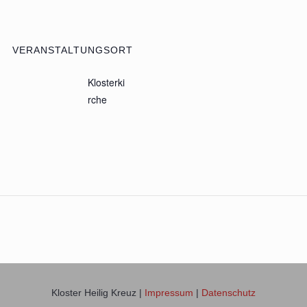
VERANSTALTUNGSORT
Klosterki
rche
Kloster Heilig Kreuz |
Impressum
|
Datenschutz