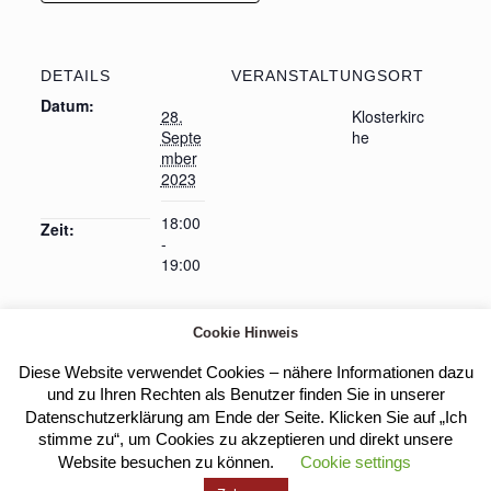
DETAILS
VERANSTALTUNGSORT
Datum:
28.
Klosterkirc
Septe
he
mber
2023
18:00
Zeit:
-
19:00
Cookie Hinweis
Fortbildung des Behinderten- und
Eucharistische
Diese Website verwendet Cookies – nähere Informationen dazu
Anbetung
Rehasportverbandes Saar
und zu Ihren Rechten als Benutzer finden Sie in unserer
Datenschutzerklärung am Ende der Seite. Klicken Sie auf „Ich
stimme zu“, um Cookies zu akzeptieren und direkt unsere
Website besuchen zu können.
Cookie settings
Kloster Heilig Kreuz |
Impressum
|
Datenschutz