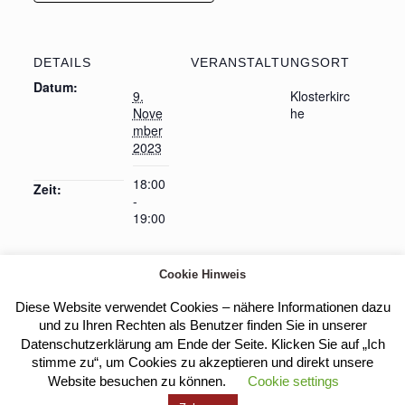
DETAILS
VERANSTALTUNGSORT
Datum:
9.
Klosterkirc
Nove
he
mber
2023
18:00
Zeit:
-
19:00
Cookie Hinweis
Fortbildung des Reha- und
Eucharistische
Diese Website verwendet Cookies – nähere Informationen dazu
Anbetung
Behindertensportverbandes Saar
und zu Ihren Rechten als Benutzer finden Sie in unserer
Datenschutzerklärung am Ende der Seite. Klicken Sie auf „Ich
stimme zu“, um Cookies zu akzeptieren und direkt unsere
Website besuchen zu können.
Cookie settings
Kloster Heilig Kreuz |
Impressum
|
Datenschutz