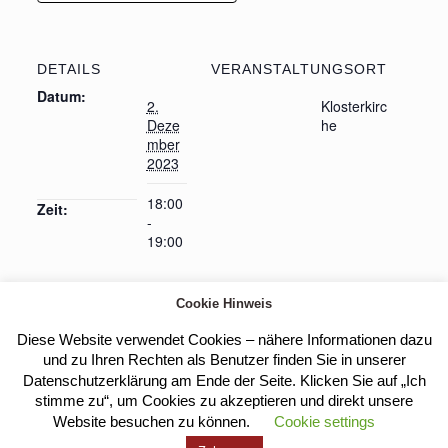
DETAILS
VERANSTALTUNGSORT
Datum:
2.
Klosterkirc
Deze
he
mber
2023
18:00
Zeit:
-
19:00
Cookie Hinweis
Heilige
Fortbildung des Behinderten- und
Diese Website verwendet Cookies – nähere Informationen dazu
Rehasportverbandes Saar
Messe
und zu Ihren Rechten als Benutzer finden Sie in unserer
Datenschutzerklärung am Ende der Seite. Klicken Sie auf „Ich
stimme zu“, um Cookies zu akzeptieren und direkt unsere
Website besuchen zu können.
Cookie settings
Kloster Heilig Kreuz |
Impressum
|
Datenschutz