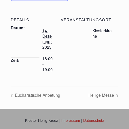
DETAILS
VERANSTALTUNGSORT
Datum:
14.
Klosterkirc
Deze
he
mber
2023
18:00
Zeit:
-
19:00
Eucharistische Anbetung
Heilige Messe
Kloster Heilig Kreuz |
Impressum
|
Datenschutz