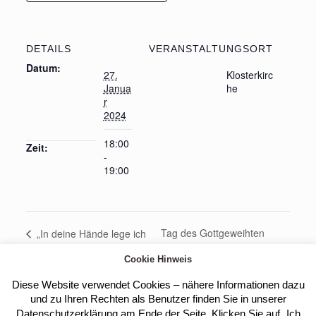
DETAILS
VERANSTALTUNGSORT
Datum:
27.
Klosterkirc
Janua
he
r
2024
18:00
Zeit:
-
19:00
Tag des Gottgeweihten
„In deine Hände lege ich
mein Leben“ – Das tägliche
Lebens – Gebet um Geistliche
Cookie Hinweis
Gebet der Kirche – Die
Berufungen, Impuls,
Komplet (Prof. Marco
Anbetung, Vesper, Hl. Messe
Diese Website verwendet Cookies – nähere Informationen dazu
Benini, Trier)
und Begegnung
und zu Ihren Rechten als Benutzer finden Sie in unserer
Datenschutzerklärung am Ende der Seite. Klicken Sie auf „Ich