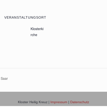
VERANSTALTUNGSORT
Klosterki
rche
 Saar
Kloster Heilig Kreuz |
Impressum
|
Datenschutz