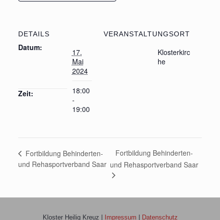
DETAILS
VERANSTALTUNGSORT
Datum:
17.
Klosterkirc
Mai
he
2024
18:00
Zeit:
-
19:00
Fortbildung Behinderten-
Fortbildung Behinderten-
und Rehasportverband Saar
und Rehasportverband Saar
Kloster Heilig Kreuz |
Impressum
|
Datenschutz