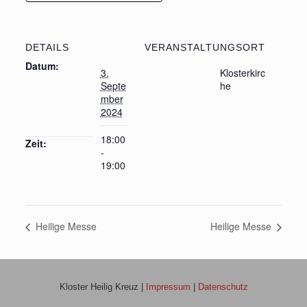
DETAILS
VERANSTALTUNGSORT
Datum:
3.
Klosterkirc
Septe
he
mber
2024
18:00
Zeit:
-
19:00
Cookie Hinweis
Diese Website verwendet Cookies – nähere Informationen dazu
Heilige Messe
Heilige Messe
und zu Ihren Rechten als Benutzer finden Sie in unserer
Datenschutzerklärung am Ende der Seite. Klicken Sie auf „Ich
stimme zu“, um Cookies zu akzeptieren und direkt unsere
Website besuchen zu können.
Cookie settings
Kloster Heilig Kreuz |
Impressum
|
Datenschutz
Zulassen