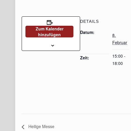
DETAILS
Zum Kalender
Datum:
hinzufügen
8.
Februar
15:00 -
Zeit:
18:00
Heilige Messe