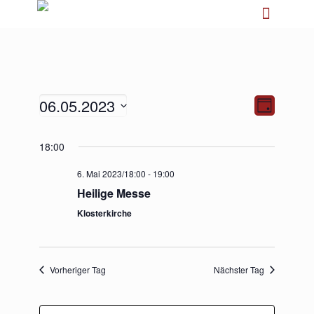
06.05.2023
Ansichten-
Veranstalt
Tag
Navigation
Ansichten-
Navigation
Datum
18:00
wählen.
6. Mai 2023/18:00
-
19:00
Heilige Messe
Klosterkirche
Vorheriger Tag
Nächster Tag