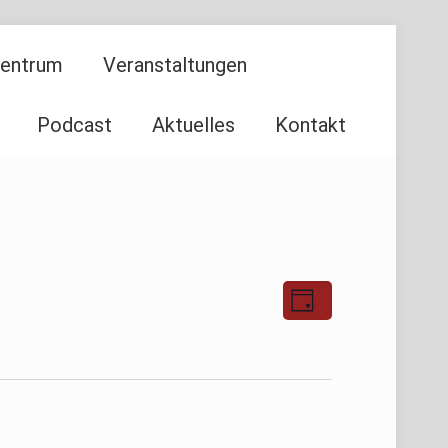
Zentrum
Veranstaltungen
Podcast
Aktuelles
Kontakt
Ansichten-
Veranstaltu
Tag
Ansichten-
Navigation
Navigation