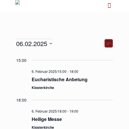
06.02.2025
Ansichten-
Veranstalt
Tag
Navigation
Ansichten-
Navigation
Datum
15:00
wählen.
6. Februar 2025/15:00
-
18:00
Eucharistische Anbetung
Klosterkirche
18:00
6. Februar 2025/18:00
-
19:00
Heilige Messe
Klosterkirche