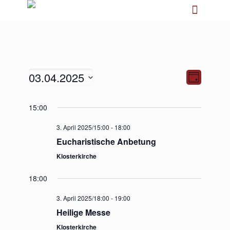
03.04.2025
Ansichten-
Veranstalt
Tag
Navigation
Ansichten-
Navigation
Datum
15:00
wählen.
3. April 2025/15:00
-
18:00
Eucharistische Anbetung
Klosterkirche
18:00
3. April 2025/18:00
-
19:00
Heilige Messe
Klosterkirche