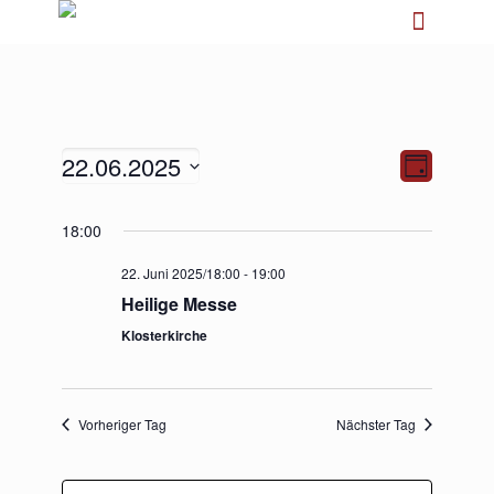
22.06.2025
Ansichten-
Veranstalt
Tag
Navigation
Ansichten-
Navigation
Datum
18:00
wählen.
22. Juni 2025/18:00
-
19:00
Heilige Messe
Klosterkirche
Vorheriger Tag
Nächster Tag