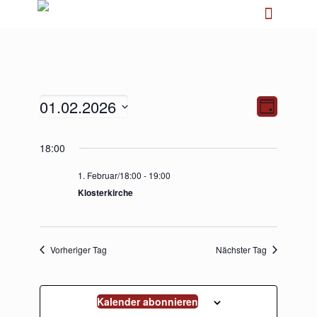
01.02.2026
Ansichten-
Veranstalt
Tag
Navigation
Ansichten-
Navigation
Datum
18:00
wählen.
1. Februar/18:00
-
19:00
Klosterkirche
Vorheriger Tag
Nächster Tag
Kalender abonnieren