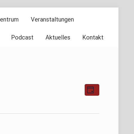
Zentrum
Veranstaltungen
Podcast
Aktuelles
Kontakt
Ansichten-
Veranstaltu
Tag
Ansichten-
Navigation
Navigation