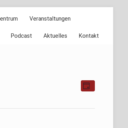
Zentrum
Veranstaltungen
Podcast
Aktuelles
Kontakt
Ansichten-
Veranstaltu
Tag
Ansichten-
Navigation
Navigation