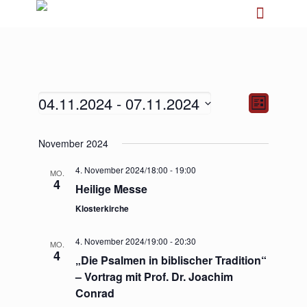
04.11.2024
 - 
07.11.2024
Ansichten-
Veranstalt
Liste
Navigation
Ansichten-
Navigation
Datum
November 2024
wählen.
4. November 2024/18:00
-
19:00
MO.
4
Heilige Messe
Klosterkirche
4. November 2024/19:00
-
20:30
MO.
4
„Die Psalmen in biblischer Tradition“
– Vortrag mit Prof. Dr. Joachim
Conrad