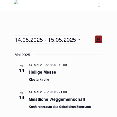
14.05.2025
 - 
15.05.2025
Ansichten-
Veranstalt
Liste
Navigation
Ansichten-
Navigation
Datum
Mai 2025
wählen.
14. Mai 2025/18:00
-
19:00
MI.
14
Heilige Messe
Klosterkirche
14. Mai 2025/19:00
-
21:00
MI.
14
Geistliche Weggemeinschaft
Konferenzraum des Geistlichen Zentrums