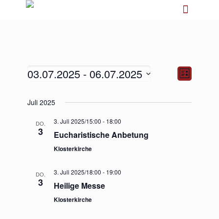
03.07.2025
 - 
06.07.2025
Ansichten-
Veranstalt
Liste
Navigation
Ansichten-
Navigation
Datum
Juli 2025
wählen.
3. Juli 2025/15:00
-
18:00
DO.
3
Eucharistische Anbetung
Klosterkirche
3. Juli 2025/18:00
-
19:00
DO.
3
Heilige Messe
Klosterkirche